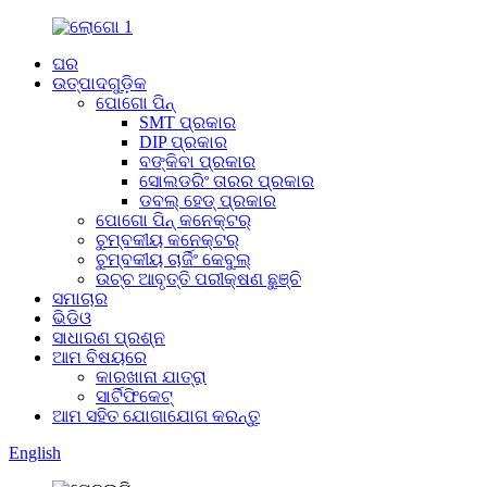
ଘର
ଉତ୍ପାଦଗୁଡ଼ିକ
ପୋଗୋ ପିନ୍
SMT ପ୍ରକାର
DIP ପ୍ରକାର
ବଙ୍କିବା ପ୍ରକାର
ସୋଲଡରିଂ ତାରର ପ୍ରକାର
ଡବଲ୍ ହେଡ୍ ପ୍ରକାର
ପୋଗୋ ପିନ୍ କନେକ୍ଟର୍
ଚୁମ୍ବକୀୟ କନେକ୍ଟର୍
ଚୁମ୍ବକୀୟ ଚାର୍ଜିଂ କେବୁଲ୍
ଉଚ୍ଚ ଆବୃତ୍ତି ପରୀକ୍ଷଣ ଛୁଞ୍ଚି
ସମାଚାର
ଭିଡିଓ
ସାଧାରଣ ପ୍ରଶ୍ନ
ଆମ ବିଷୟରେ
କାରଖାନା ଯାତ୍ରା
ସାର୍ଟିଫିକେଟ୍
ଆମ ସହିତ ଯୋଗାଯୋଗ କରନ୍ତୁ
English