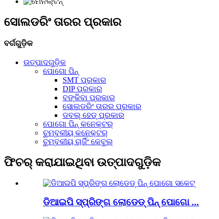
ସୋଲଡରିଂ ତାରର ପ୍ରକାର
ବର୍ଗଗୁଡ଼ିକ
ଉତ୍ପାଦଗୁଡ଼ିକ
ପୋଗୋ ପିନ୍
SMT ପ୍ରକାର
DIP ପ୍ରକାର
ବଙ୍କିବା ପ୍ରକାର
ସୋଲଡରିଂ ତାରର ପ୍ରକାର
ଡବଲ୍ ହେଡ୍ ପ୍ରକାର
ପୋଗୋ ପିନ୍ କନେକ୍ଟର୍
ଚୁମ୍ବକୀୟ କନେକ୍ଟର୍
ଚୁମ୍ବକୀୟ ଚାର୍ଜିଂ କେବୁଲ୍
ଫିଚର୍ କରାଯାଇଥିବା ଉତ୍ପାଦଗୁଡ଼ିକ
ଡିଆଇପି ସ୍ପ୍ରିଙ୍ଗ ଲୋଡେଡ୍ ପିନ୍ ପୋଗୋ ...