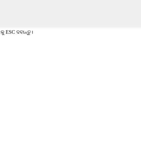
କୁ ESC ଦବାନ୍ତୁ।