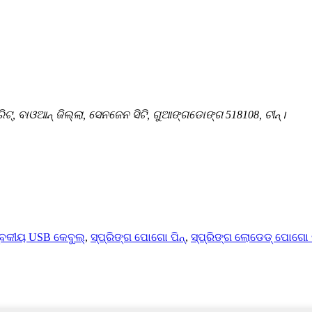
ରିଟ୍, ବାଓଆନ୍ ଜିଲ୍ଲା, ସେନଜେନ ସିଟି, ଗୁଆଙ୍ଗଡୋଙ୍ଗ 518108, ଚୀନ୍।
୍ବକୀୟ USB କେବୁଲ୍
,
ସ୍ପ୍ରିଙ୍ଗ ପୋଗୋ ପିନ୍
,
ସ୍ପ୍ରିଙ୍ଗ ଲୋଡେଡ୍ ପୋଗୋ ପ