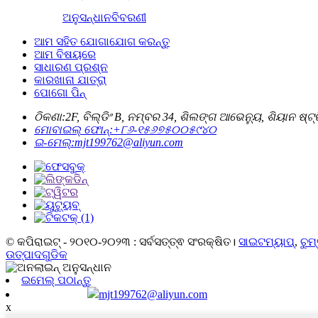
ଅନୁସନ୍ଧାନ
ବିବରଣୀ
ଆମ ସହିତ ଯୋଗାଯୋଗ କରନ୍ତୁ
ଆମ ବିଷୟରେ
ସାଧାରଣ ପ୍ରଶ୍ନ
କାରଖାନା ଯାତ୍ରା
ପୋଗୋ ପିନ୍
ଠିକଣା:
2F, ବିଲ୍ଡିଂ B, ନମ୍ବର 34, ଶିଲଙ୍ଗ ଆଭେନ୍ୟୁ, ଶିୟାନ ଷ୍ଟ୍
ମୋବାଇଲ୍ ଫୋନ୍:
+୮୬-୧୫୬୭୫୦୦୫୯୪୦
ଇ-ମେଲ୍:
mjt199762@aliyun.com
© କପିରାଇଟ୍ - ୨୦୧୦-୨୦୨୩ : ସର୍ବସତ୍ତ୍ଵ ସଂରକ୍ଷିତ।
ସାଇଟମ୍ୟାପ୍
,
ଚୁମ
ଉତ୍ପାଦଗୁଡିକ
ଇମେଲ୍ ପଠାନ୍ତୁ
mjt199762@aliyun.com
x