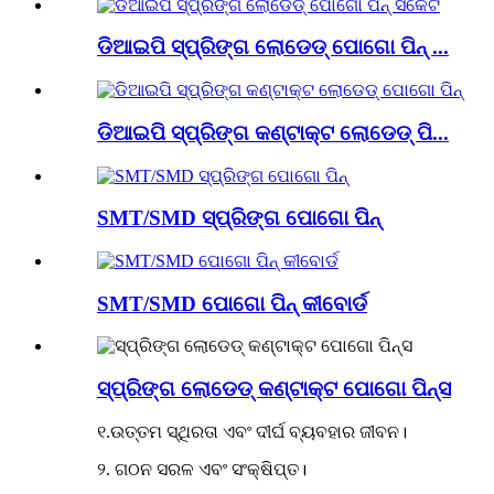
ଡିଆଇପି ସ୍ପ୍ରିଙ୍ଗ ଲୋଡେଡ୍ ପୋଗୋ ପିନ୍ ...
ଡିଆଇପି ସ୍ପ୍ରିଙ୍ଗ କଣ୍ଟାକ୍ଟ ଲୋଡେଡ୍ ପି...
SMT/SMD ସ୍ପ୍ରିଙ୍ଗ ପୋଗୋ ପିନ୍
SMT/SMD ପୋଗୋ ପିନ୍ କୀବୋର୍ଡ
ସ୍ପ୍ରିଙ୍ଗ ଲୋଡେଡ୍ କଣ୍ଟାକ୍ଟ ପୋଗୋ ପିନ୍ସ
୧.ଉତ୍ତମ ସ୍ଥିରତା ଏବଂ ଦୀର୍ଘ ବ୍ୟବହାର ଜୀବନ।
୨. ଗଠନ ସରଳ ଏବଂ ସଂକ୍ଷିପ୍ତ।