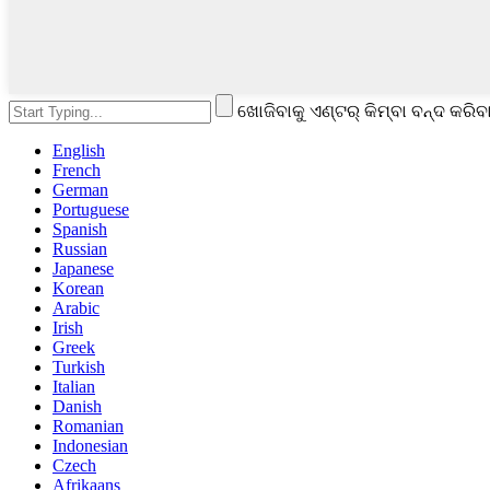
ଖୋଜିବାକୁ ଏଣ୍ଟର୍ କିମ୍ବା ବନ୍ଦ କରିବା
English
French
German
Portuguese
Spanish
Russian
Japanese
Korean
Arabic
Irish
Greek
Turkish
Italian
Danish
Romanian
Indonesian
Czech
Afrikaans