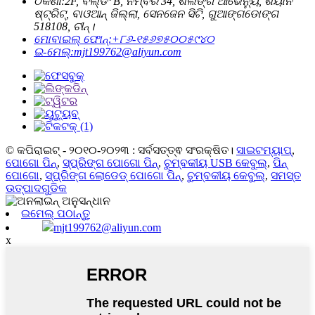
ଠିକଣା:
2F, ବିଲ୍ଡିଂ B, ନମ୍ବର 34, ଶିଲଙ୍ଗ ଆଭେନ୍ୟୁ, ଶିୟାନ
ଷ୍ଟ୍ରିଟ୍, ବାଓଆନ୍ ଜିଲ୍ଲା, ସେନଜେନ ସିଟି, ଗୁଆଙ୍ଗଡୋଙ୍ଗ
518108, ଚୀନ୍।
ମୋବାଇଲ୍ ଫୋନ୍:
+୮୬-୧୫୬୭୫୦୦୫୯୪୦
ଇ-ମେଲ୍:
mjt199762@aliyun.com
© କପିରାଇଟ୍ - ୨୦୧୦-୨୦୨୩ : ସର୍ବସତ୍ତ୍ଵ ସଂରକ୍ଷିତ।
ସାଇଟମ୍ୟାପ୍
,
ପୋଗୋ ପିନ୍
,
ସ୍ପ୍ରିଙ୍ଗ ପୋଗୋ ପିନ୍
,
ଚୁମ୍ବକୀୟ USB କେବୁଲ୍
,
ପିନ୍
ପୋଗୋ
,
ସ୍ପ୍ରିଙ୍ଗ ଲୋଡେଡ୍ ପୋଗୋ ପିନ୍
,
ଚୁମ୍ବକୀୟ କେବୁଲ୍
,
ସମସ୍ତ
ଉତ୍ପାଦଗୁଡିକ
ଇମେଲ୍ ପଠାନ୍ତୁ
mjt199762@aliyun.com
x