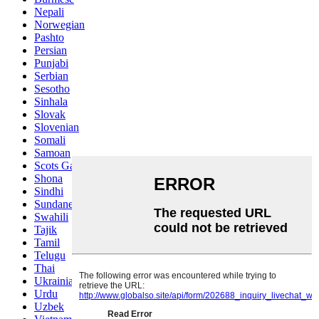
Nepali
Norwegian
Pashto
Persian
Punjabi
Serbian
Sesotho
Sinhala
Slovak
Slovenian
Somali
Samoan
Scots Gaelic
Shona
Sindhi
Sundanese
Swahili
Tajik
Tamil
Telugu
Thai
Ukrainian
Urdu
Uzbek