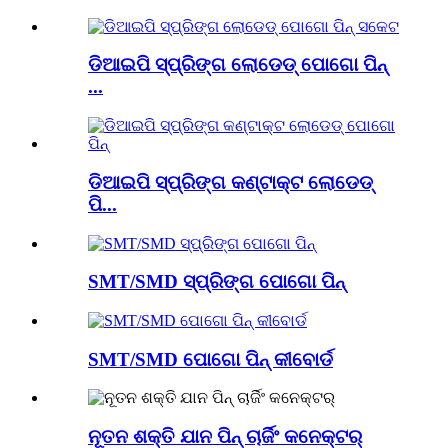
ଡିଆଇପି ସ୍ପ୍ରିଙ୍ଗ ଲୋଡେଡ୍ ପୋଗୋ ପିନ୍
...
ଡିଆଇପି ସ୍ପ୍ରିଙ୍ଗ କଣ୍ଟାକ୍ଟ ଲୋଡେଡ୍
ପି...
SMT/SMD ସ୍ପ୍ରିଙ୍ଗ ପୋଗୋ ପିନ୍
SMT/SMD ପୋଗୋ ପିନ୍ କୀବୋର୍ଡ
ନୂତନ ଶକ୍ତି ଯାନ ପିନ୍ ଚାର୍ଜିଂ କନେକ୍ଟର୍