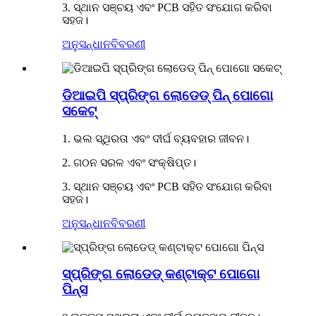
3. ସ୍ଥାନ ସଞ୍ଚୟ ଏବଂ PCB ସହିତ ସଂଯୋଗ କରିବା
ସହଜ।
ଅନୁସନ୍ଧାନ
ବିବରଣୀ
ଡିଆଇପି ସ୍ପ୍ରିଙ୍ଗ ଲୋଡେଡ୍ ପିନ୍ ପୋଗୋ
ସକେଟ୍
1. ଭଲ ସ୍ଥିରତା ଏବଂ ଦୀର୍ଘ ବ୍ୟବହାର ଜୀବନ।
2. ଗଠନ ସରଳ ଏବଂ ସଂକ୍ଷିପ୍ତ।
3. ସ୍ଥାନ ସଞ୍ଚୟ ଏବଂ PCB ସହିତ ସଂଯୋଗ କରିବା
ସହଜ।
ଅନୁସନ୍ଧାନ
ବିବରଣୀ
ସ୍ପ୍ରିଙ୍ଗ ଲୋଡେଡ୍ କଣ୍ଟାକ୍ଟ ପୋଗୋ
ପିନ୍ସ