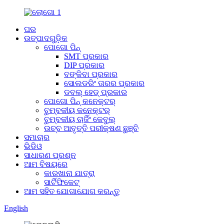
ଘର
ଉତ୍ପାଦଗୁଡ଼ିକ
ପୋଗୋ ପିନ୍
SMT ପ୍ରକାର
DIP ପ୍ରକାର
ବଙ୍କିବା ପ୍ରକାର
ସୋଲଡରିଂ ତାରର ପ୍ରକାର
ଡବଲ୍ ହେଡ୍ ପ୍ରକାର
ପୋଗୋ ପିନ୍ କନେକ୍ଟର୍
ଚୁମ୍ବକୀୟ କନେକ୍ଟର୍
ଚୁମ୍ବକୀୟ ଚାର୍ଜିଂ କେବୁଲ୍
ଉଚ୍ଚ ଆବୃତ୍ତି ପରୀକ୍ଷଣ ଛୁଞ୍ଚି
ସମାଚାର
ଭିଡିଓ
ସାଧାରଣ ପ୍ରଶ୍ନ
ଆମ ବିଷୟରେ
କାରଖାନା ଯାତ୍ରା
ସାର୍ଟିଫିକେଟ୍
ଆମ ସହିତ ଯୋଗାଯୋଗ କରନ୍ତୁ
English