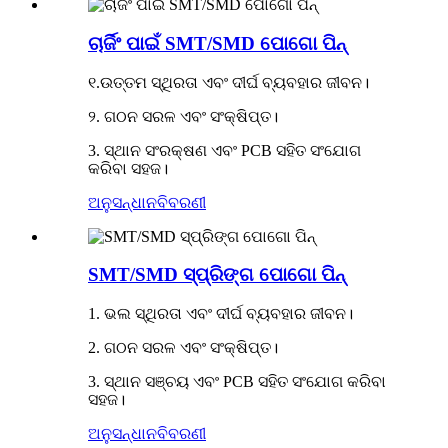
ଚାର୍ଜିଂ ପାଇଁ SMT/SMD ପୋଗୋ ପିନ୍
୧.ଉତ୍ତମ ସ୍ଥିରତା ଏବଂ ଦୀର୍ଘ ବ୍ୟବହାର ଜୀବନ।
୨. ଗଠନ ସରଳ ଏବଂ ସଂକ୍ଷିପ୍ତ।
3. ସ୍ଥାନ ସଂରକ୍ଷଣ ଏବଂ PCB ସହିତ ସଂଯୋଗ
କରିବା ସହଜ।
ଅନୁସନ୍ଧାନ
ବିବରଣୀ
SMT/SMD ସ୍ପ୍ରିଙ୍ଗ ପୋଗୋ ପିନ୍
1. ଭଲ ସ୍ଥିରତା ଏବଂ ଦୀର୍ଘ ବ୍ୟବହାର ଜୀବନ।
2. ଗଠନ ସରଳ ଏବଂ ସଂକ୍ଷିପ୍ତ।
3. ସ୍ଥାନ ସଞ୍ଚୟ ଏବଂ PCB ସହିତ ସଂଯୋଗ କରିବା
ସହଜ।
ଅନୁସନ୍ଧାନ
ବିବରଣୀ