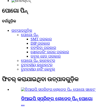
ପୋଗୋ ପିନ୍
ବର୍ଗଗୁଡ଼ିକ
ଉତ୍ପାଦଗୁଡ଼ିକ
ପୋଗୋ ପିନ୍
SMT ପ୍ରକାର
DIP ପ୍ରକାର
ବଙ୍କିବା ପ୍ରକାର
ସୋଲଡରିଂ ତାରର ପ୍ରକାର
ଡବଲ୍ ହେଡ୍ ପ୍ରକାର
ପୋଗୋ ପିନ୍ କନେକ୍ଟର୍
ଚୁମ୍ବକୀୟ କନେକ୍ଟର୍
ଚୁମ୍ବକୀୟ ଚାର୍ଜିଂ କେବୁଲ୍
ଫିଚର୍ କରାଯାଇଥିବା ଉତ୍ପାଦଗୁଡ଼ିକ
ଡିଆଇପି ସ୍ପ୍ରିଙ୍ଗ ଲୋଡେଡ୍ ପିନ୍ ପୋଗୋ
...