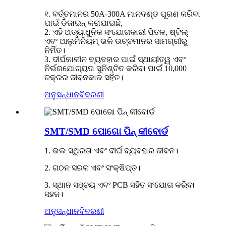
୧. ବର୍ତ୍ତମାନର 50A-300A ମାନଦଣ୍ଡ ପୂରଣ କରିବା
ପାଇଁ ଡିଜାଇନ୍ କରାଯାଇଛି,
2. ଏହି ଅତ୍ୟାଧୁନିକ ସଂଯୋଗକାରୀ ପିତଳ, ଷ୍ଟିଲ୍
ଏବଂ ଆଲୁମିନିୟମ୍ ଭଳି ଉଚ୍ଚମାନର ସାମଗ୍ରୀରୁ
ନିର୍ମିତ।
3. ଦୀର୍ଘକାଳୀନ ବ୍ୟବହାର ପାଇଁ ସ୍ଥାୟୀତ୍ୱ ଏବଂ
ନିର୍ଭରଯୋଗ୍ୟତା ସୁନିଶ୍ଚିତ କରିବା ପାଇଁ 10,000
ଚକ୍ରର ଜୀବନକାଳ ସହିତ।
ଅନୁସନ୍ଧାନ
ବିବରଣୀ
SMT/SMD ପୋଗୋ ପିନ୍ କୀବୋର୍ଡ
1. ଭଲ ସ୍ଥିରତା ଏବଂ ଦୀର୍ଘ ବ୍ୟବହାର ଜୀବନ।
2. ଗଠନ ସରଳ ଏବଂ ସଂକ୍ଷିପ୍ତ।
3. ସ୍ଥାନ ସଞ୍ଚୟ ଏବଂ PCB ସହିତ ସଂଯୋଗ କରିବା
ସହଜ।
ଅନୁସନ୍ଧାନ
ବିବରଣୀ