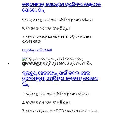
କଷ୍ଟମାଇଜ୍ ହୋଇଥିବା ସ୍ପ୍ରିଙ୍ଗ ଲୋଡେଡ୍
ପୋଗୋ ପିନ୍
୧.ଉତ୍ତମ ସ୍ଥିରତା ଏବଂ ଦୀର୍ଘ ବ୍ୟବହାର ଜୀବନ।
୨. ଗଠନ ସରଳ ଏବଂ ସଂକ୍ଷିପ୍ତ।
3. ସ୍ଥାନ ସଂରକ୍ଷଣ ଏବଂ PCB ସହିତ ସଂଯୋଗ
କରିବା ସହଜ।
ଅନୁସନ୍ଧାନ
ବିବରଣୀ
ବ୍ଲୁଟୁଥ୍ ହେଡଫୋନ୍ ପାଇଁ ଡବଲ ହେଡ୍
ୱାଟରପ୍ରୁଫ୍ ସ୍ପ୍ରିଙ୍ଗ ଲୋଡେଡ୍ ପୋଗୋ
ପିନ୍
1. ଭଲ ସ୍ଥିରତା ଏବଂ ଦୀର୍ଘ ବ୍ୟବହାର ଜୀବନ।
2. ଗଠନ ସରଳ ଏବଂ ସଂକ୍ଷିପ୍ତ।
3. ସ୍ଥାନ ସଞ୍ଚୟ ଏବଂ PCB ସହିତ ସଂଯୋଗ କରିବା