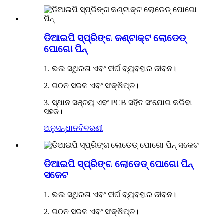
ଡିଆଇପି ସ୍ପ୍ରିଙ୍ଗ କଣ୍ଟାକ୍ଟ ଲୋଡେଡ୍
ପୋଗୋ ପିନ୍
1. ଭଲ ସ୍ଥିରତା ଏବଂ ଦୀର୍ଘ ବ୍ୟବହାର ଜୀବନ।
2. ଗଠନ ସରଳ ଏବଂ ସଂକ୍ଷିପ୍ତ।
3. ସ୍ଥାନ ସଞ୍ଚୟ ଏବଂ PCB ସହିତ ସଂଯୋଗ କରିବା
ସହଜ।
ଅନୁସନ୍ଧାନ
ବିବରଣୀ
ଡିଆଇପି ସ୍ପ୍ରିଙ୍ଗ ଲୋଡେଡ୍ ପୋଗୋ ପିନ୍
ସକେଟ
1. ଭଲ ସ୍ଥିରତା ଏବଂ ଦୀର୍ଘ ବ୍ୟବହାର ଜୀବନ।
2. ଗଠନ ସରଳ ଏବଂ ସଂକ୍ଷିପ୍ତ।