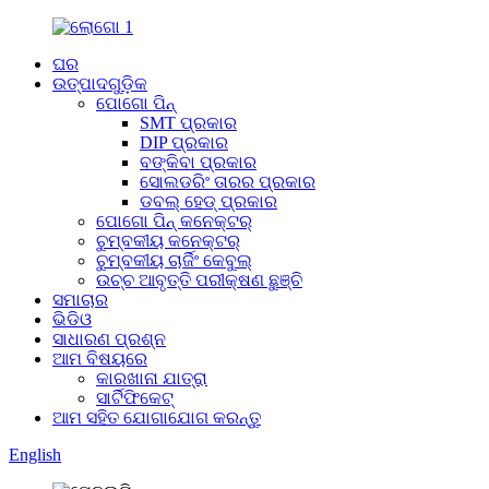
ଘର
ଉତ୍ପାଦଗୁଡ଼ିକ
ପୋଗୋ ପିନ୍
SMT ପ୍ରକାର
DIP ପ୍ରକାର
ବଙ୍କିବା ପ୍ରକାର
ସୋଲଡରିଂ ତାରର ପ୍ରକାର
ଡବଲ୍ ହେଡ୍ ପ୍ରକାର
ପୋଗୋ ପିନ୍ କନେକ୍ଟର୍
ଚୁମ୍ବକୀୟ କନେକ୍ଟର୍
ଚୁମ୍ବକୀୟ ଚାର୍ଜିଂ କେବୁଲ୍
ଉଚ୍ଚ ଆବୃତ୍ତି ପରୀକ୍ଷଣ ଛୁଞ୍ଚି
ସମାଚାର
ଭିଡିଓ
ସାଧାରଣ ପ୍ରଶ୍ନ
ଆମ ବିଷୟରେ
କାରଖାନା ଯାତ୍ରା
ସାର୍ଟିଫିକେଟ୍
ଆମ ସହିତ ଯୋଗାଯୋଗ କରନ୍ତୁ
English