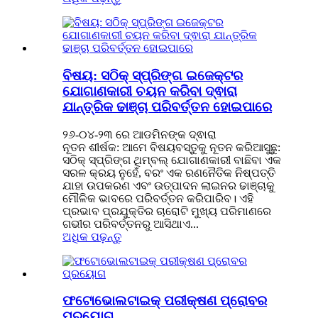
ବିଷୟ: ସଠିକ୍ ସ୍ପ୍ରିଙ୍ଗ ଇଜେକ୍ଟର
ଯୋଗାଣକାରୀ ଚୟନ କରିବା ଦ୍ଵାରା
ଯାନ୍ତ୍ରିକ ଢାଞ୍ଚା ପରିବର୍ତ୍ତନ ହୋଇପାରେ
୨୬-୦୪-୨୩ ରେ ଆଡମିନଙ୍କ ଦ୍ଵାରା
ନୂତନ ଶୀର୍ଷକ: ଆମେ ବିଷୟବସ୍ତୁକୁ ନୂତନ କରିଆସୁଛୁ:
ସଠିକ୍ ସ୍ପ୍ରିଙ୍ଗ ଥିମ୍ବଲ୍ ଯୋଗାଣକାରୀ ବାଛିବା ଏକ
ସରଳ କ୍ରୟ ନୁହେଁ, ବରଂ ଏକ ରଣନୈତିକ ନିଷ୍ପତ୍ତି
ଯାହା ଉପକରଣ ଏବଂ ଉତ୍ପାଦନ ଲାଇନର ଢାଞ୍ଚାକୁ
ମୌଳିକ ଭାବରେ ପରିବର୍ତ୍ତନ କରିପାରିବ। ଏହି
ପ୍ରଭାବ ପ୍ରଯୁକ୍ତିର ଚାରୋଟି ମୁଖ୍ୟ ପରିମାଣରେ
ଗଭୀର ପରିବର୍ତ୍ତନରୁ ଆସିଥାଏ...
ଅଧିକ ପଢ଼ନ୍ତୁ
ଫଟୋଭୋଲଟାଇକ୍ ପରୀକ୍ଷଣ ପ୍ରୋବର
ପ୍ରୟୋଗ