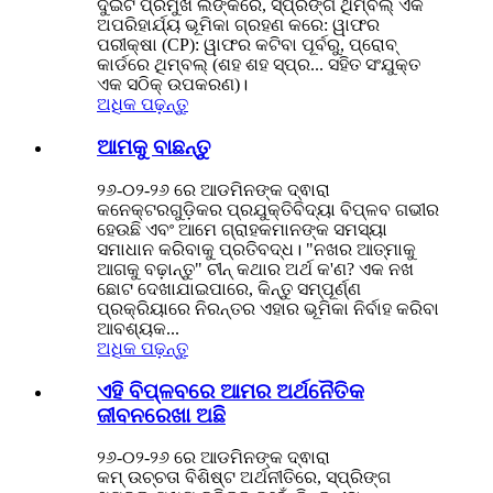
ଦୁଇଟି ପ୍ରମୁଖ ଲିଙ୍କରେ, ସ୍ପ୍ରିଙ୍ଗ ଥିମ୍ବଲ୍ ଏକ
ଅପରିହାର୍ଯ୍ୟ ଭୂମିକା ଗ୍ରହଣ କରେ: ୱାଫର
ପରୀକ୍ଷା (CP): ୱାଫର କଟିବା ପୂର୍ବରୁ, ପ୍ରୋବ୍
କାର୍ଡରେ ଥିମ୍ବଲ୍ (ଶହ ଶହ ସ୍ପ୍ର... ସହିତ ସଂଯୁକ୍ତ
ଏକ ସଠିକ୍ ଉପକରଣ)।
ଅଧିକ ପଢ଼ନ୍ତୁ
ଆମକୁ ବାଛନ୍ତୁ
୨୬-୦୨-୨୬ ରେ ଆଡମିନଙ୍କ ଦ୍ଵାରା
କନେକ୍ଟରଗୁଡ଼ିକର ପ୍ରଯୁକ୍ତିବିଦ୍ୟା ବିପ୍ଳବ ଗଭୀର
ହେଉଛି ଏବଂ ଆମେ ଗ୍ରାହକମାନଙ୍କ ସମସ୍ୟା
ସମାଧାନ କରିବାକୁ ପ୍ରତିବଦ୍ଧ। "ନଖର ଆତ୍ମାକୁ
ଆଗକୁ ବଢ଼ାନ୍ତୁ" ଚୀନ୍ କଥାର ଅର୍ଥ କ'ଣ? ଏକ ନଖ
ଛୋଟ ଦେଖାଯାଇପାରେ, କିନ୍ତୁ ସମ୍ପୂର୍ଣ୍ଣ
ପ୍ରକ୍ରିୟାରେ ନିରନ୍ତର ଏହାର ଭୂମିକା ନିର୍ବାହ କରିବା
ଆବଶ୍ୟକ...
ଅଧିକ ପଢ଼ନ୍ତୁ
ଏହି ବିପ୍ଳବରେ ଆମର ଅର୍ଥନୈତିକ
ଜୀବନରେଖା ଅଛି
୨୬-୦୨-୨୬ ରେ ଆଡମିନଙ୍କ ଦ୍ଵାରା
କମ୍ ଉଚ୍ଚତା ବିଶିଷ୍ଟ ଅର୍ଥନୀତିରେ, ସ୍ପ୍ରିଙ୍ଗ