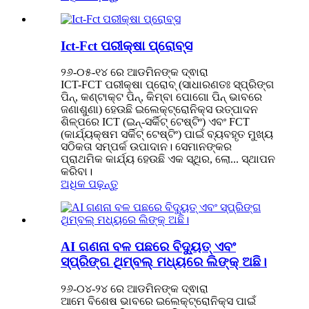
Ict-Fct ପରୀକ୍ଷା ପ୍ରୋବ୍ସ
୨୬-୦୫-୧୪ ରେ ଆଡମିନଙ୍କ ଦ୍ଵାରା
ICT-FCT ପରୀକ୍ଷା ପ୍ରୋବ୍ (ସାଧାରଣତଃ ସ୍ପ୍ରିଙ୍ଗ
ପିନ୍, କଣ୍ଟାକ୍ଟ ପିନ୍, କିମ୍ବା ପୋଗୋ ପିନ୍ ଭାବରେ
ଜଣାଶୁଣା) ହେଉଛି ଇଲେକ୍ଟ୍ରୋନିକ୍ସ ଉତ୍ପାଦନ
ଶିଳ୍ପରେ ICT (ଇନ୍-ସର୍କିଟ୍ ଟେଷ୍ଟିଂ) ଏବଂ FCT
(କାର୍ଯ୍ୟକ୍ଷମ ସର୍କିଟ୍ ଟେଷ୍ଟିଂ) ପାଇଁ ବ୍ୟବହୃତ ମୁଖ୍ୟ
ସଠିକତା ସମ୍ପର୍କ ଉପାଦାନ। ସେମାନଙ୍କର
ପ୍ରାଥମିକ କାର୍ଯ୍ୟ ହେଉଛି ଏକ ସ୍ଥିର, ଲୋ... ସ୍ଥାପନ
କରିବା।
ଅଧିକ ପଢ଼ନ୍ତୁ
AI ଗଣନା ବଳ ପଛରେ ବିଦ୍ୟୁତ୍ ଏବଂ
ସ୍ପ୍ରିଙ୍ଗ ଥିମ୍ବଲ୍ ମଧ୍ୟରେ ଲିଙ୍କ୍ ଅଛି।
୨୬-୦୪-୨୪ ରେ ଆଡମିନଙ୍କ ଦ୍ଵାରା
ଆମେ ବିଶେଷ ଭାବରେ ଇଲେକ୍ଟ୍ରୋନିକ୍ସ ପାଇଁ