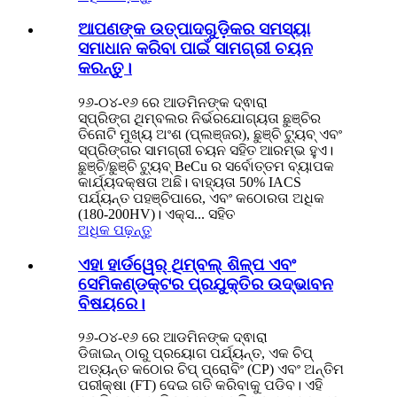
ଆପଣଙ୍କ ଉତ୍ପାଦଗୁଡ଼ିକର ସମସ୍ୟା
ସମାଧାନ କରିବା ପାଇଁ ସାମଗ୍ରୀ ଚୟନ
କରନ୍ତୁ।
୨୬-୦୪-୧୬ ରେ ଆଡମିନଙ୍କ ଦ୍ଵାରା
ସ୍ପ୍ରିଙ୍ଗ ଥିମ୍ବଲର ନିର୍ଭରଯୋଗ୍ୟତା ଛୁଞ୍ଚିର
ତିନୋଟି ମୁଖ୍ୟ ଅଂଶ (ପ୍ଲଞ୍ଜର), ଛୁଞ୍ଚି ଟ୍ୟୁବ୍ ଏବଂ
ସ୍ପ୍ରିଙ୍ଗର ସାମଗ୍ରୀ ଚୟନ ସହିତ ଆରମ୍ଭ ହୁଏ।
ଛୁଞ୍ଚି/ଛୁଞ୍ଚି ଟ୍ୟୁବ୍ BeCu ର ସର୍ବୋତ୍ତମ ବ୍ୟାପକ
କାର୍ଯ୍ୟଦକ୍ଷତା ଅଛି। ବାହ୍ୟତା 50% IACS
ପର୍ଯ୍ୟନ୍ତ ପହଞ୍ଚିପାରେ, ଏବଂ କଠୋରତା ଅଧିକ
(180-200HV)। ଏକ୍ସ... ସହିତ
ଅଧିକ ପଢ଼ନ୍ତୁ
ଏହା ହାର୍ଡୱେର୍ ଥିମ୍ବଲ୍ ଶିଳ୍ପ ଏବଂ
ସେମିକଣ୍ଡକ୍ଟର ପ୍ରଯୁକ୍ତିର ଉଦ୍ଭାବନ
ବିଷୟରେ।
୨୬-୦୪-୧୬ ରେ ଆଡମିନଙ୍କ ଦ୍ଵାରା
ଡିଜାଇନ୍ ଠାରୁ ପ୍ରୟୋଗ ପର୍ଯ୍ୟନ୍ତ, ଏକ ଚିପ୍
ଅତ୍ୟନ୍ତ କଠୋର ଚିପ୍ ପ୍ରୋବିଂ (CP) ଏବଂ ଅନ୍ତିମ
ପରୀକ୍ଷା (FT) ଦେଇ ଗତି କରିବାକୁ ପଡିବ। ଏହି