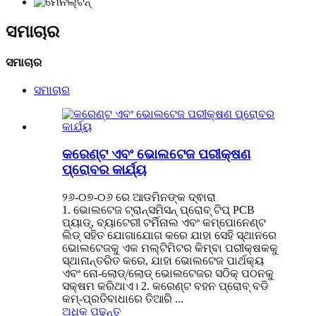
ସମାଚାର
ସମାଚାର
ସମାଚାର
କରେଣ୍ଟ ଏବଂ ଭୋଲଟେଜ ପରୀକ୍ଷଣ
ପ୍ରୋବର କାର୍ଯ୍ୟ
୨୬-୦୭-୦୬ ରେ ଆଡମିନଙ୍କ ଦ୍ଵାରା
1. ଭୋଲଟେଜ ଟ୍ରାନ୍ସମିସନ୍ ପ୍ରୋବ୍ ଟିପ୍ PCB
ପ୍ୟାଡ୍, ବ୍ୟାଟେରୀ ଟର୍ମିନାଲ ଏବଂ କମ୍ପୋନେଣ୍ଟ
ଲିଡ୍ ସହିତ ଯୋଗାଯୋଗ କରେ ଯାହା ସେହି ସ୍ଥାନରେ
ଭୋଲଟେଜକୁ ଏକ ମଲ୍ଟିମିଟର କିମ୍ବା ପରୀକ୍ଷକକୁ
ସ୍ଥାନାନ୍ତରିତ କରେ, ଯାହା ଭୋଲଟେଜ ପାର୍ଥକ୍ୟ
ଏବଂ ନୋ-ଲୋଡ୍/ଲୋଡ୍ ଭୋଲଟେଜର ସଠିକ୍ ପଠନକୁ
ସକ୍ଷମ କରିଥାଏ। 2. କରେଣ୍ଟ ବହନ ପ୍ରୋବ୍ ବଡି
କମ୍-ପ୍ରତିବାଧାରେ ତିଆରି ...
ଅଧିକ ପଢ଼ନ୍ତୁ