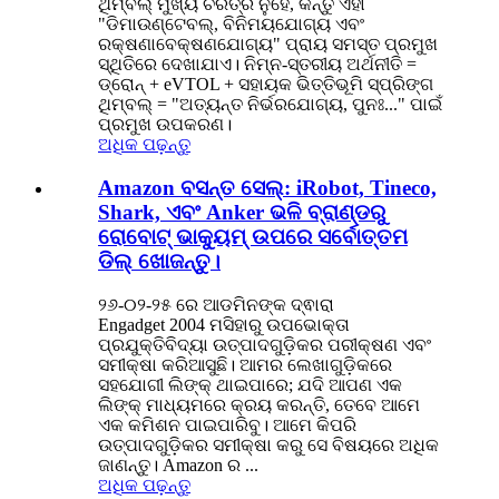
ଥିମ୍ବଲ୍ ମୁଖ୍ୟ ଚରିତ୍ର ନୁହେଁ, କିନ୍ତୁ ଏହା
"ଡିମାଉଣ୍ଟେବଲ୍, ବିନିମୟଯୋଗ୍ୟ ଏବଂ
ରକ୍ଷଣାବେକ୍ଷଣଯୋଗ୍ୟ" ପ୍ରାୟ ସମସ୍ତ ପ୍ରମୁଖ
ସ୍ଥିତିରେ ଦେଖାଯାଏ। ନିମ୍ନ-ସ୍ତରୀୟ ଅର୍ଥନୀତି =
ଡ୍ରୋନ୍ + eVTOL + ସହାୟକ ଭିତ୍ତିଭୂମି ସ୍ପ୍ରିଙ୍ଗ
ଥିମ୍ବଲ୍ = "ଅତ୍ୟନ୍ତ ନିର୍ଭରଯୋଗ୍ୟ, ପୁନଃ..." ପାଇଁ
ପ୍ରମୁଖ ଉପକରଣ।
ଅଧିକ ପଢ଼ନ୍ତୁ
Amazon ବସନ୍ତ ସେଲ୍: iRobot, Tineco,
Shark, ଏବଂ Anker ଭଳି ବ୍ରାଣ୍ଡରୁ
ରୋବୋଟ୍ ଭାକ୍ୟୁମ୍ ଉପରେ ସର୍ବୋତ୍ତମ
ଡିଲ୍ ଖୋଜନ୍ତୁ।
୨୬-୦୨-୨୫ ରେ ଆଡମିନଙ୍କ ଦ୍ଵାରା
Engadget 2004 ମସିହାରୁ ଉପଭୋକ୍ତା
ପ୍ରଯୁକ୍ତିବିଦ୍ୟା ଉତ୍ପାଦଗୁଡ଼ିକର ପରୀକ୍ଷଣ ଏବଂ
ସମୀକ୍ଷା କରିଆସୁଛି। ଆମର ଲେଖାଗୁଡ଼ିକରେ
ସହଯୋଗୀ ଲିଙ୍କ୍ ଥାଇପାରେ; ଯଦି ଆପଣ ଏକ
ଲିଙ୍କ୍ ମାଧ୍ୟମରେ କ୍ରୟ କରନ୍ତି, ତେବେ ଆମେ
ଏକ କମିଶନ ପାଇପାରିବୁ। ଆମେ କିପରି
ଉତ୍ପାଦଗୁଡ଼ିକର ସମୀକ୍ଷା କରୁ ସେ ବିଷୟରେ ଅଧିକ
ଜାଣନ୍ତୁ। Amazon ର ...
ଅଧିକ ପଢ଼ନ୍ତୁ