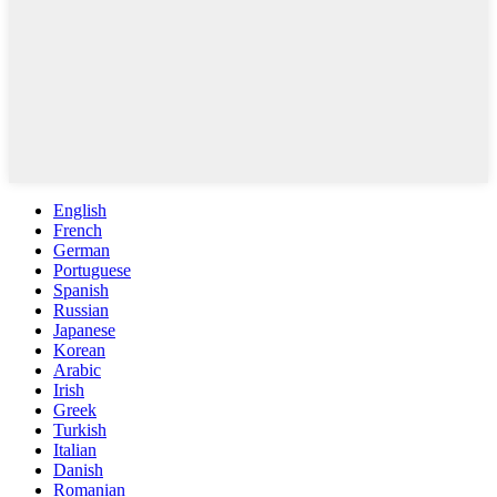
English
French
German
Portuguese
Spanish
Russian
Japanese
Korean
Arabic
Irish
Greek
Turkish
Italian
Danish
Romanian