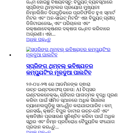
ଜନ୍ମ ହୋଇଛୁ ବିଷୟବସ୍ତୁ: ବିଦ୍ୟୁତ୍ ବ୍ୟବସ୍ଥାରେ
ସ୍ପ୍ରିଙ୍ଗ ଥିମ୍ବଲର ପ୍ରୟୋଗ ମୁଖ୍ୟତଃ
ନିମ୍ନଲିଖିତ ଦିଗଗୁଡ଼ିକରେ ପ୍ରତିଫଳିତ ହୁଏ: ସ୍ମାର୍ଟ
ମିଟର ଏବଂ ଅନ-ସାଇଟ୍ ମିଟରିଂ ଏହା ବିଦ୍ୟୁତ୍ ଗ୍ରୀଡ୍
ଡିଜିଟାଇଜେସନ୍ ଏବଂ ପରିଚାଳନା ଏବଂ
ରକ୍ଷଣାବେକ୍ଷଣର ଦକ୍ଷତା ଉନ୍ନତ କରିବାରେ
ଅଗ୍ରଣୀ। ଏହା...
ଅଧିକ ପଢ଼ନ୍ତୁ
ସ୍ପ୍ରିଙ୍ଗ ଥିମ୍ବଲ୍ ଭବିଷ୍ୟତର
କମ୍ପ୍ୟୁଟିଂର ମୂଳଦୁଆ ପାଲଟିବ
୨୬-୦୪-୨୩ ରେ ଆଡମିନଙ୍କ ଦ୍ଵାରା
ଉଚ୍ଚ ଇଣ୍ଟରଫେସ୍ ଘନତା: AI ଚିପ୍ସର
ଇଣ୍ଟରକନେକ୍ସନ୍ ଚାହିଦାର ଘାତାତ୍ମକ ବୃଦ୍ଧି ପୂରଣ
କରିବା ପାଇଁ ସୀମିତ ସ୍ଥାନରେ ଅଧିକ ସିଗନାଲ
ଚ୍ୟାନେଲଗୁଡ଼ିକୁ ସମନ୍ୱିତ କରାଯାଇପାରିବ। କମ୍
ଇନସର୍ସନ୍ କ୍ଷତି: ବିପୁଳ ଡାଟାର ଉଚ୍ଚ-ଗତି ଏବଂ
କ୍ଷତିହୀନ ପ୍ରସାରଣ ସୁନିଶ୍ଚିତ କରିବା ପାଇଁ ଅଧିକ
ସ୍ଥିର ଏବଂ ନିମ୍ନ ପ୍ରତିରୋଧ ବୈଦ୍ୟୁତିକ ସଂଯୋଗ
ପ୍ରଦାନ କରନ୍ତୁ...
ଅଧିକ ପଢ଼ନ୍ତୁ