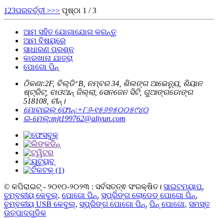
1
2
3
ପରବର୍ତ୍ତୀ >
>>
ପୃଷ୍ଠା 1 / 3
ଆମ ସହିତ ଯୋଗାଯୋଗ କରନ୍ତୁ
ଆମ ବିଷୟରେ
ସାଧାରଣ ପ୍ରଶ୍ନ
କାରଖାନା ଯାତ୍ରା
ପୋଗୋ ପିନ୍
ଠିକଣା:
2F, ବିଲ୍ଡିଂ B, ନମ୍ବର 34, ଶିଲଙ୍ଗ ଆଭେନ୍ୟୁ, ଶିୟାନ
ଷ୍ଟ୍ରିଟ୍, ବାଓଆନ୍ ଜିଲ୍ଲା, ସେନଜେନ ସିଟି, ଗୁଆଙ୍ଗଡୋଙ୍ଗ
518108, ଚୀନ୍।
ମୋବାଇଲ୍ ଫୋନ୍:
+୮୬-୧୫୬୭୫୦୦୫୯୪୦
ଇ-ମେଲ୍:
mjt199762@aliyun.com
© କପିରାଇଟ୍ - ୨୦୧୦-୨୦୨୩ : ସର୍ବସତ୍ତ୍ଵ ସଂରକ୍ଷିତ।
ସାଇଟମ୍ୟାପ୍
,
ଚୁମ୍ବକୀୟ କେବୁଲ୍
,
ପୋଗୋ ପିନ୍
,
ସ୍ପ୍ରିଙ୍ଗ ଲୋଡେଡ୍ ପୋଗୋ ପିନ୍
,
ଚୁମ୍ବକୀୟ USB କେବୁଲ୍
,
ସ୍ପ୍ରିଙ୍ଗ ପୋଗୋ ପିନ୍
,
ପିନ୍ ପୋଗୋ
,
ସମସ୍ତ
ଉତ୍ପାଦଗୁଡିକ