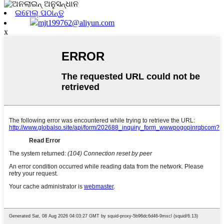
ଇମେଲ୍ ପଠାନ୍ତୁ
mjt199762@aliyun.com
x