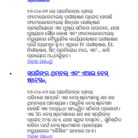
୨୬-୦୪-୧୭ ରେ ଆଡମିନଙ୍କ ଦ୍ଵାରା
ଫଟୋଭୋଲଟାଇକ୍ ପରୀକ୍ଷଣ ପ୍ରୋବ୍ ହେଉଛି
ଫଟୋଭୋଲଟାଇକ୍ ଶିଳ୍ପର ପରୀକ୍ଷଣ
ପ୍ରକ୍ରିୟାରେ ଏକ ମୁଖ୍ୟ ସଠିକତା ଉପାଦାନ, ଯାହା
ମୁଖ୍ୟତଃ ସୌର କୋଷ ଏବଂ ଫଟୋଭୋଲଟାଇକ୍
ମଡ୍ୟୁଲର ବୈଦ୍ୟୁତିକ କାର୍ଯ୍ୟଦକ୍ଷତା ପରୀକ୍ଷଣ
ପାଇଁ ବ୍ୟବହୃତ ହୁଏ। ଏଥିରେ IV ପରୀକ୍ଷଣ, EL
ନିରୀକ୍ଷଣ, ସିଟ୍ ପ୍ରତିରୋଧ ମାପ, ଏବଂ... ଭଳି
ପ୍ରୟୋଗ ଅନ୍ତର୍ଭୁକ୍ତ।
ଅଧିକ ପଢ଼ନ୍ତୁ
ସ୍ପ୍ରିଙ୍ଗ ଥିମ୍ବଲ୍ ଏବଂ ଏଆଇ ବେସ୍
ଷ୍ଟେସନ୍
୨୬-୦୪-୧୬ ରେ ଆଡମିନଙ୍କ ଦ୍ଵାରା
ପରିମାଣ ସମ୍ପର୍କ: ଏକ ବେସ୍ ଷ୍ଟେସନକୁ ଶହ ଶହ
ଥିମ୍ବଲ୍ସ ଆବଶ୍ୟକ। ଆଧୁନିକ ବେସ୍ ଷ୍ଟେସନ
ହେଉଛି ଏକ ଅତ୍ୟନ୍ତ ସମନ୍ୱିତ ସଠିକତା ପ୍ରଣାଳୀ।
ଏକ 5G ବେସ୍ ଷ୍ଟେସନରେ ଶହ ଶହ ସ୍ପ୍ରିଙ୍ଗ
ପ୍ରୋବ୍ ଅଂଶ ଥାଏ, ଯାହା ସ୍ଥିର ବାସ୍ତବ... ସୁନିଶ୍ଚିତ
କରିବା ପାଇଁ ବେସ୍ ଷ୍ଟେସନର ପ୍ରତ୍ୟେକ
ମଡ୍ୟୁଲରେ "କୈଶିକ" ଭାବରେ ଥାଏ।
ଅଧିକ ପଢ଼ନ୍ତୁ